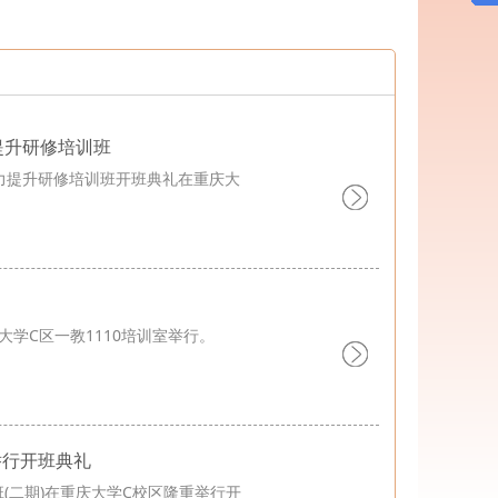
办
第一批“双百培养计划”专题培...
政教育培训班在重庆大学顺利开班
班在重庆大学正式开班
提升研修培训班
质能力提升研修培训班开班典礼在重庆大
共管理学院开班
庆大学C区一教1110培训室举行。
举行开班典礼
班(二期)在重庆大学C校区隆重举行开