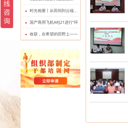
目举行结题评审会
32星
时光相册丨从田间到云端，
一组照片看丰收“变奏曲”
国产商用飞机ARJ21进行“环
青藏高原”飞行
收获，在希望的田野上——
写在第七个中国农民丰收节到
来之际