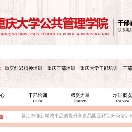
重庆市女性社会组织能力建设提升专题培训班成功举
干部
重庆大学—云南省绿春县、重庆市巫山县竹贤乡2022年
联系电
四川省公安厅机关党员干部“不忘初心、牢记使命”党
綦江东部新城城市品质提升和食品园区转型升级培训
安徽省霍邱县宣传干部宣传技能培训班在重庆大学公
：
重庆红岩精神培训
重庆干部培训
重庆大学干部培训
干部
重庆市女性社会组织能力建设提升专题培训班成功举
重庆大学—云南省绿春县、重庆市巫山县竹贤乡2022年
心
干部培训
师资力量
培训概况
四川省公安厅机关党员干部“不忘初心、牢记使命”党
Course
Teachers
Overview
綦江东部新城城市品质提升和食品园区转型升级培训
告：
安徽省霍邱县宣传干部宣传技能培训班在重庆大学公