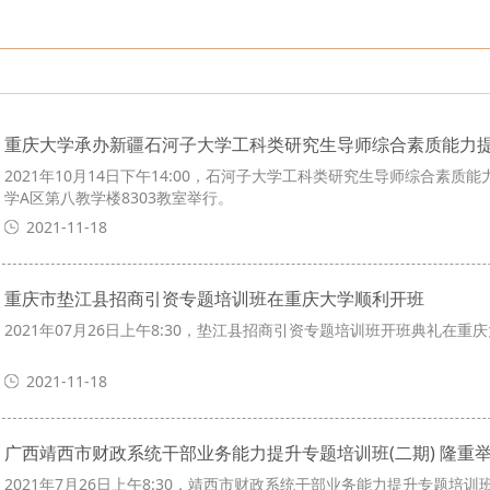
重庆市女性社会组织能力建设提升专题培训班成功举
重庆大学—云南省绿春县、重庆市巫山县竹贤乡2022年
四川省公安厅机关党员干部“不忘初心、牢记使命”党
綦江东部新城城市品质提升和食品园区转型升级培训
重庆大学承办新疆石河子大学工科类研究生导师综合素质能力
2021年10月14日下午14:00，石河子大学工科类研究生导师综合素
安徽省霍邱县宣传干部宣传技能培训班在重庆大学公
学A区第八教学楼8303教室举行。
2021-11-18
重庆市垫江县招商引资专题培训班在重庆大学顺利开班
2021年07月26日上午8:30，垫江县招商引资专题培训班开班典礼在重
2021-11-18
广西靖西市财政系统干部业务能力提升专题培训班(二期) 隆重
2021年7月26日上午8:30，靖西市财政系统干部业务能力提升专题培训