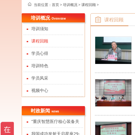
当前位置：
首页 >
培训概况
>
课程回顾
>
培训概况
Overview
课程回顾
培训须知
课程回顾
学员心得
培训特色
学员风采
视频中心
时政新闻
news
“重庆智慧医疗核心装备关
键技术与产品开发战略研究”项
我国成功发射天启星座29-