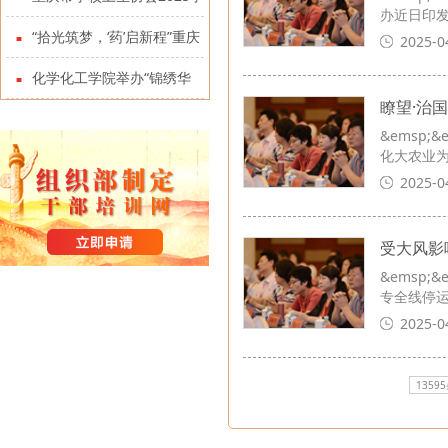
办近日印
术年会暨二届四次全体理事会
“拾光筑梦，‘药’启新程”重庆
2025-0
在学校召开
大学药学院成立10周年发展大
化学化工学院举办“锦绣华
瞭望·治
会举行
章”杰出校友分享会
&emsp
化大农业
2025-0
受大风影
&emsp
专全线停运。
2025-0
1359