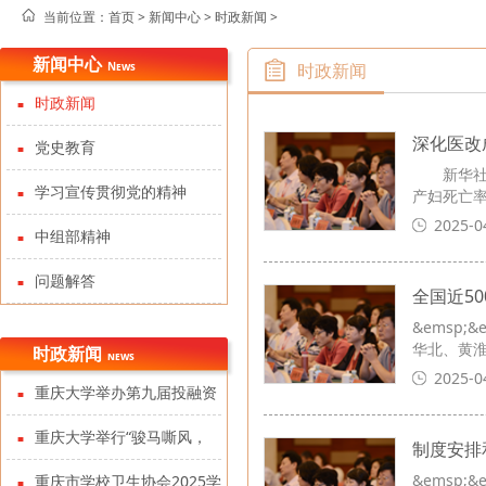
当前位置：
首页 >
新闻中心
>
时政新闻
>
新闻中心
News
时政新闻
时政新闻
深化医改
党史教育
新华社杭州
学习宣传贯彻党的精神
产妇死亡率
2025-0
中组部精神
问题解答
全国近5
&emsp
华北、黄
时政新闻
news
2025-0
重庆大学举办第九届投融资
政策及PPP学术研讨会暨第十
重庆大学举行“骏马嘶风，
制度安排
届中国投融资政策论坛
&emsp
薪火百年”2026新年晚会
重庆市学校卫生协会2025学