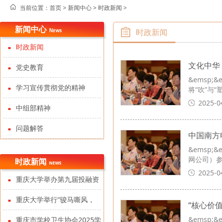
当前位置：
首页 >
新闻中心
>
时政新闻
>
新闻中心
News
时政新闻
时政新闻
文化中华
党史教育
&emsp
学习宣传贯彻党的精神
将“吹”与
2025-0
中组部精神
问题解答
中国南方
&emsp
网公司）
时政新闻
news
2025-0
重庆大学举办第九届投融资
政策及PPP学术研讨会暨第十
重庆大学举行“骏马嘶风，
“核心价
届中国投融资政策论坛
&emsp
薪火百年”2026新年晚会
重庆市学校卫生协会2025学