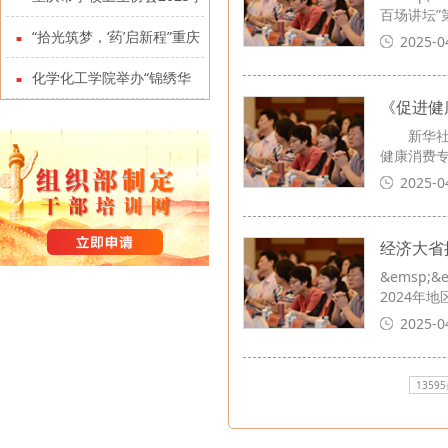
百场讲坛”
术年会暨二届四次全体理事会
“拾光筑梦，‘药’启新程”重庆
2025-0
在学校召开
大学药学院成立10周年发展大
化学化工学院举办“锦绣华
《促进健
会举行
章”杰出校友分享会
新华社北
健康消费
2025-0
经济大省
&emsp
2024年
2025-0
1359