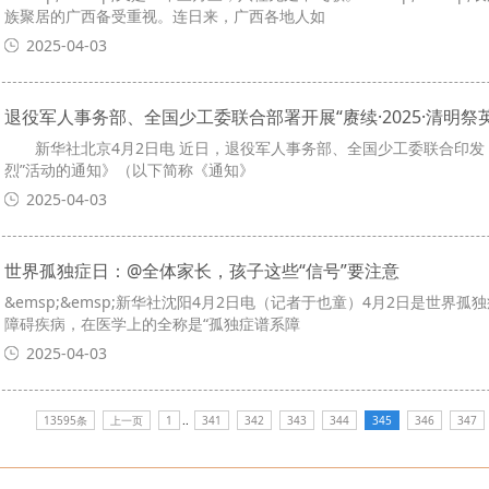
族聚居的广西备受重视。连日来，广西各地人如
2025-04-03
退役军人事务部、全国少工委联合部署开展“赓续·2025·清明祭
新华社北京4月2日电 近日，退役军人事务部、全国少工委联合印发《关于
烈”活动的通知》（以下简称《通知》
2025-04-03
世界孤独症日：@全体家长，孩子这些“信号”要注意
&emsp;&emsp;新华社沈阳4月2日电（记者于也童）4月2日是世界
障碍疾病，在医学上的全称是“孤独症谱系障
2025-04-03
13595条
上一页
1
..
341
342
343
344
345
346
347