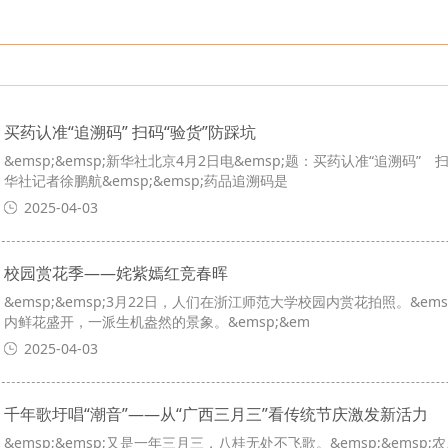
重庆市女性社会组织能力建设提升专题培训班成功举
重庆大学—云南省绿春县、重庆市巫山县竹贤乡2022年
四川省公安厅机关党员干部“不忘初心、牢记使命”党
綦江东部新城城市品质提升和食品园区转型升级培训
买药认准“追溯码” 扫码“验货”防踩坑
&emsp;&emsp;新华社北京4月2日电&emsp;题：买药认准“追溯码” 扫码
安徽省霍邱县宣传干部宣传技能培训班在重庆大学公
华社记者徐鹏航&emsp;&emsp;药品追溯码是
2025-04-03
校园赏花季——姹紫嫣红竞春晖
&emsp;&emsp;3月22日，人们在浙江师范大学校园内赏花拍照。&em
内鲜花盛开，一派生机盎然的景象。&emsp;&em
2025-04-03
千年歌圩唱“潮音”——从“广西三月三”看传统节庆激发新活力
&emsp;&emsp;又是一年三月三，八桂无处不飞歌。&emsp;&ems