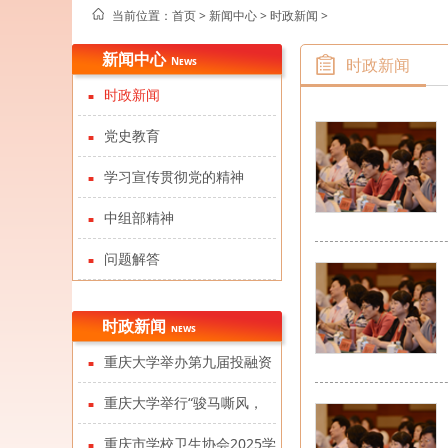
当前位置：
首页 >
新闻中心
>
时政新闻
>
新闻中心
News
时政新闻
时政新闻
党史教育
学习宣传贯彻党的精神
中组部精神
问题解答
时政新闻
news
重庆大学举办第九届投融资
政策及PPP学术研讨会暨第十
重庆大学举行“骏马嘶风，
届中国投融资政策论坛
薪火百年”2026新年晚会
重庆市学校卫生协会2025学