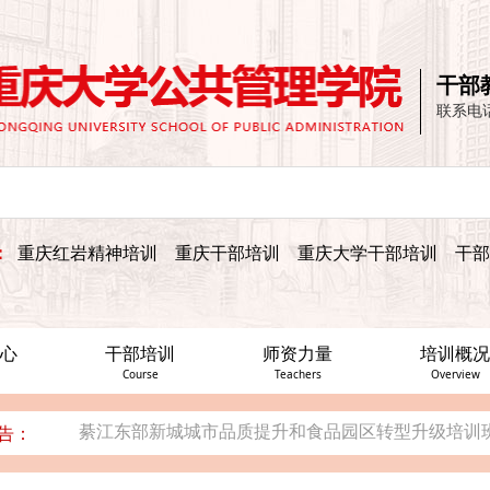
重庆市女性社会组织能力建设提升专题培训班成功举
干部
重庆大学—云南省绿春县、重庆市巫山县竹贤乡2022年
联系电
四川省公安厅机关党员干部“不忘初心、牢记使命”党
綦江东部新城城市品质提升和食品园区转型升级培训
安徽省霍邱县宣传干部宣传技能培训班在重庆大学公
：
重庆红岩精神培训
重庆干部培训
重庆大学干部培训
干部
重庆市女性社会组织能力建设提升专题培训班成功举
重庆大学—云南省绿春县、重庆市巫山县竹贤乡2022年
心
干部培训
师资力量
培训概况
四川省公安厅机关党员干部“不忘初心、牢记使命”党
Course
Teachers
Overview
綦江东部新城城市品质提升和食品园区转型升级培训
告：
安徽省霍邱县宣传干部宣传技能培训班在重庆大学公