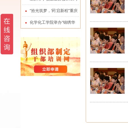
术年会暨二届四次全体理事会
“拾光筑梦，‘药’启新程”重庆
在学校召开
大学药学院成立10周年发展大
化学化工学院举办“锦绣华
会举行
章”杰出校友分享会