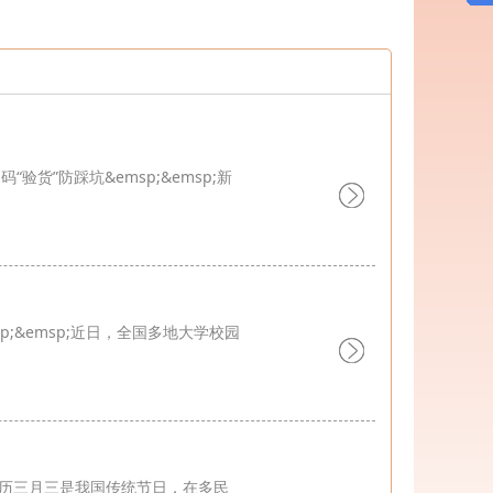
办
第一批“双百培养计划”专题培...
政教育培训班在重庆大学顺利开班
班在重庆大学正式开班
“验货”防踩坑&emsp;&emsp;新
共管理学院开班
sp;&emsp;近日，全国多地大学校园
p;农历三月三是我国传统节日，在多民