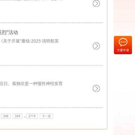
英烈”活动
开展“赓续·2025·清明祭英
方案申请
孤独症日。孤独症是一种慢性神经发育
348
349
..
2719
下一页