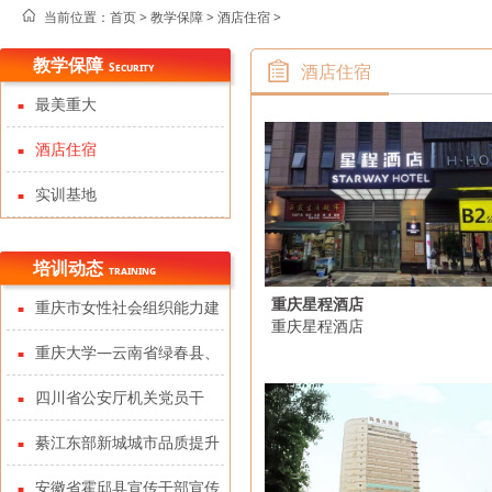
当前位置：
首页 >
教学保障
>
酒店住宿
>
教学保障
Security
酒店住宿
最美重大
酒店住宿
实训基地
培训动态
training
重庆星程酒店
重庆市女性社会组织能力建
重庆星程酒店
设提升专题培训班成功举办
重庆大学—云南省绿春县、
重庆市巫山县竹贤乡2022年第
四川省公安厅机关党员干
一批“双百培养计划”专题培训
部“不忘初心、牢记使命”党政
綦江东部新城城市品质提升
班顺利开班
教育培训班在重庆大学顺利开
和食品园区转型升级培训班在
安徽省霍邱县宣传干部宣传